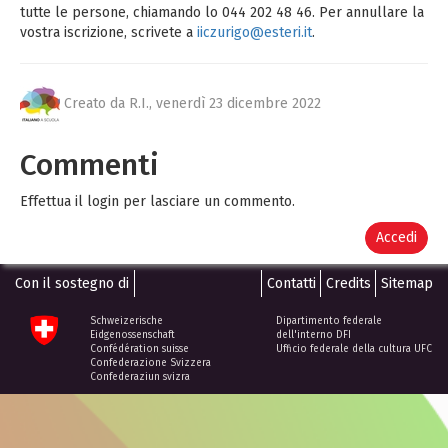
tutte le persone, chiamando lo 044 202 48 46. Per annullare la
vostra iscrizione, scrivete a
iiczurigo@esteri.it
.
Creato da R.I.,
venerdì 23 dicembre 2022
Commenti
Effettua il login per lasciare un commento.
Accedi
Con il sostegno di
Contatti
Credits
Sitemap
Schweizerische
Dipartimento federale
Eidgenossenschaft
dell'interno DFI
Confédération suisse
Ufficio federale della cultura UFC
Confederazione Svizzera
Confederaziun svizra