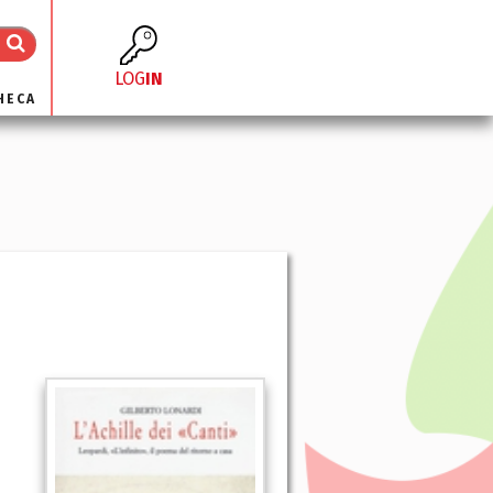
LOG
IN
HECA