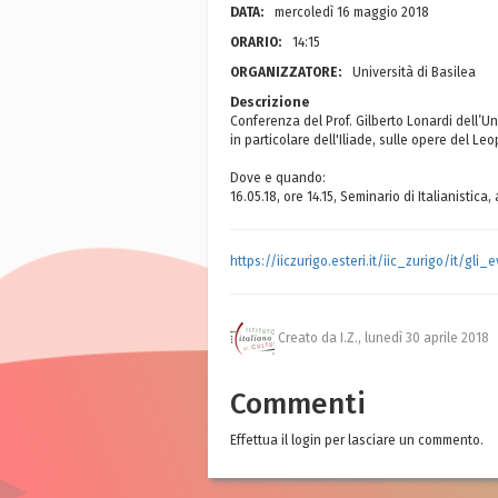
DATA:
mercoledì 16 maggio 2018
ORARIO:
14:15
ORGANIZZATORE:
Università di Basilea
Descrizione
Conferenza del Prof. Gilberto Lonardi dell’Un
in particolare dell'Iliade, sulle opere del Leo
Dove e quando:
16.05.18, ore 14.15, Seminario di Italianistic
https://iiczurigo.esteri.it/iic_zurigo/it/gl
Creato da I.Z.,
lunedì 30 aprile 2018
Commenti
Effettua il login per lasciare un commento.