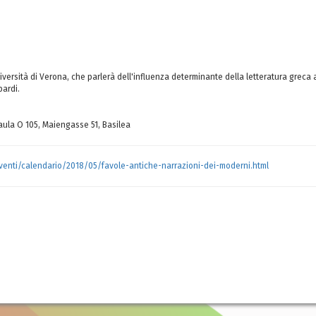
iversità di Verona, che parlerà dell'influenza determinante della letteratura greca 
pardi.
a, aula O 105, Maiengasse 51, Basilea
i_eventi/calendario/2018/05/favole-antiche-narrazioni-dei-moderni.html